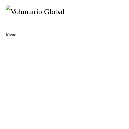
Menü
Es
En
Anmelden
Was ist vor der Anmeldung zu beachten?
Anmeldeformular
Unterkunft
Spanischkurse
AGB