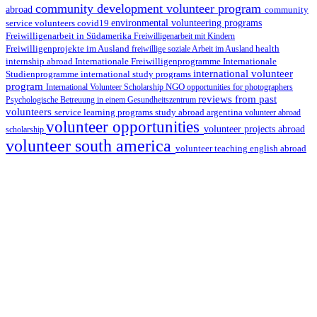
community development volunteer program
abroad
community
environmental volunteering programs
service volunteers
covid19
Freiwilligenarbeit in Südamerika
Freiwilligenarbeit mit Kindern
Freiwilligenprojekte im Ausland
health
freiwillige soziale Arbeit im Ausland
internship abroad
Internationale Freiwilligenprogramme
Internationale
international volunteer
Studienprogramme
international study programs
program
International Volunteer Scholarship
NGO
opportunities for photographers
reviews from past
Psychologische Betreuung in einem Gesundheitszentrum
volunteers
service learning programs
study abroad argentina
volunteer abroad
volunteer opportunities
volunteer projects abroad
scholarship
volunteer south america
volunteer teaching english abroad