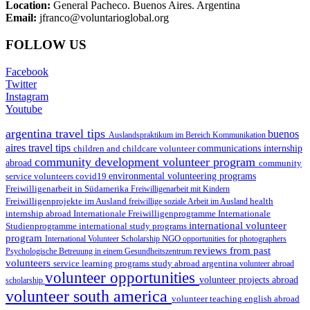
Location:
General Pacheco. Buenos Aires. Argentina
Email:
jfranco@voluntarioglobal.org
FOLLOW US
Facebook
Twitter
Instagram
Youtube
argentina travel tips
buenos
Auslandspraktikum im Bereich Kommunikation
aires travel tips
children and childcare volunteer
communications internship
community development volunteer program
abroad
community
environmental volunteering programs
service volunteers
covid19
Freiwilligenarbeit in Südamerika
Freiwilligenarbeit mit Kindern
Freiwilligenprojekte im Ausland
health
freiwillige soziale Arbeit im Ausland
internship abroad
Internationale Freiwilligenprogramme
Internationale
international volunteer
Studienprogramme
international study programs
program
International Volunteer Scholarship
NGO
opportunities for photographers
reviews from past
Psychologische Betreuung in einem Gesundheitszentrum
volunteers
service learning programs
study abroad argentina
volunteer abroad
volunteer opportunities
volunteer projects abroad
scholarship
volunteer south america
volunteer teaching english abroad