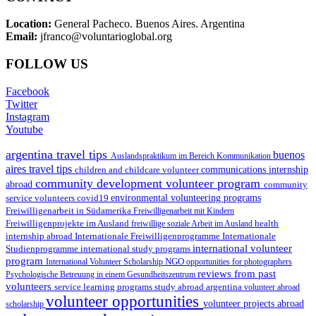
Location:
General Pacheco. Buenos Aires. Argentina
Email:
jfranco@voluntarioglobal.org
FOLLOW US
Facebook
Twitter
Instagram
Youtube
argentina travel tips
buenos
Auslandspraktikum im Bereich Kommunikation
aires travel tips
children and childcare volunteer
communications internship
community development volunteer program
abroad
community
environmental volunteering programs
service volunteers
covid19
Freiwilligenarbeit in Südamerika
Freiwilligenarbeit mit Kindern
Freiwilligenprojekte im Ausland
health
freiwillige soziale Arbeit im Ausland
internship abroad
Internationale Freiwilligenprogramme
Internationale
international volunteer
Studienprogramme
international study programs
program
International Volunteer Scholarship
NGO
opportunities for photographers
reviews from past
Psychologische Betreuung in einem Gesundheitszentrum
volunteers
service learning programs
study abroad argentina
volunteer abroad
volunteer opportunities
volunteer projects abroad
scholarship