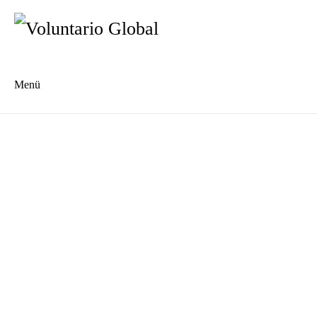
Menü
Es
En
Anmelden
Was ist vor der Anmeldung zu beachten?
Anmeldeformular
Unterkunft
Spanischkurse
AGB