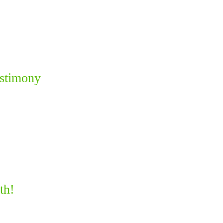
estimony
th!