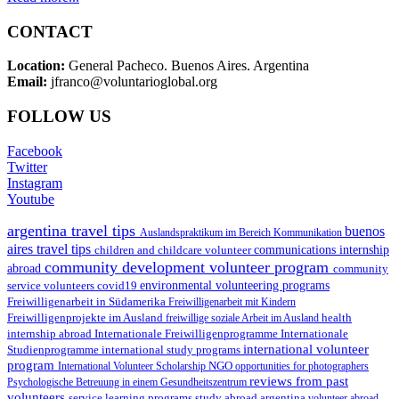
CONTACT
Location:
General Pacheco. Buenos Aires. Argentina
Email:
jfranco@voluntarioglobal.org
FOLLOW US
Facebook
Twitter
Instagram
Youtube
argentina travel tips
buenos
Auslandspraktikum im Bereich Kommunikation
aires travel tips
children and childcare volunteer
communications internship
community development volunteer program
abroad
community
environmental volunteering programs
service volunteers
covid19
Freiwilligenarbeit in Südamerika
Freiwilligenarbeit mit Kindern
Freiwilligenprojekte im Ausland
health
freiwillige soziale Arbeit im Ausland
internship abroad
Internationale Freiwilligenprogramme
Internationale
international volunteer
Studienprogramme
international study programs
program
International Volunteer Scholarship
NGO
opportunities for photographers
reviews from past
Psychologische Betreuung in einem Gesundheitszentrum
volunteers
service learning programs
study abroad argentina
volunteer abroad