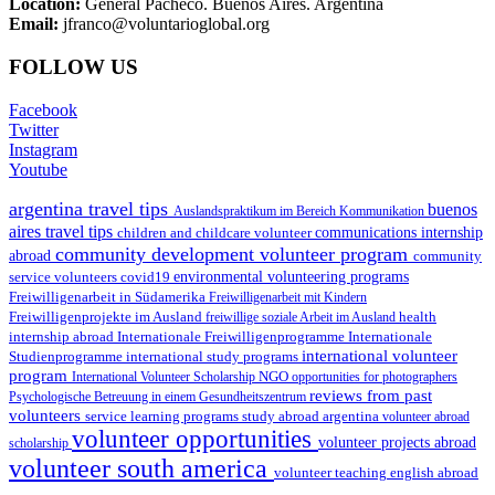
Location:
General Pacheco. Buenos Aires. Argentina
Email:
jfranco@voluntarioglobal.org
FOLLOW US
Facebook
Twitter
Instagram
Youtube
argentina travel tips
buenos
Auslandspraktikum im Bereich Kommunikation
aires travel tips
children and childcare volunteer
communications internship
community development volunteer program
abroad
community
environmental volunteering programs
service volunteers
covid19
Freiwilligenarbeit in Südamerika
Freiwilligenarbeit mit Kindern
Freiwilligenprojekte im Ausland
health
freiwillige soziale Arbeit im Ausland
internship abroad
Internationale Freiwilligenprogramme
Internationale
international volunteer
Studienprogramme
international study programs
program
International Volunteer Scholarship
NGO
opportunities for photographers
reviews from past
Psychologische Betreuung in einem Gesundheitszentrum
volunteers
service learning programs
study abroad argentina
volunteer abroad
volunteer opportunities
volunteer projects abroad
scholarship
volunteer south america
volunteer teaching english abroad