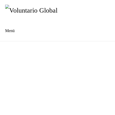
Menü
Es
En
Anmelden
Was ist vor der Anmeldung zu beachten?
Anmeldeformular
Unterkunft
Spanischkurse
AGB