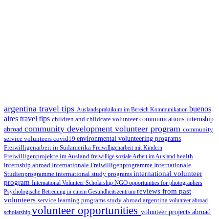
argentina travel tips
buenos
Auslandspraktikum im Bereich Kommunikation
aires travel tips
children and childcare volunteer
communications internship
community development volunteer program
abroad
community
environmental volunteering programs
service volunteers
covid19
Freiwilligenarbeit in Südamerika
Freiwilligenarbeit mit Kindern
Freiwilligenprojekte im Ausland
health
freiwillige soziale Arbeit im Ausland
internship abroad
Internationale Freiwilligenprogramme
Internationale
international volunteer
Studienprogramme
international study programs
program
International Volunteer Scholarship
NGO
opportunities for photographers
reviews from past
Psychologische Betreuung in einem Gesundheitszentrum
volunteers
service learning programs
study abroad argentina
volunteer abroad
volunteer opportunities
volunteer projects abroad
scholarship