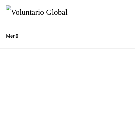
Menü
Es
En
Anmelden
Was ist vor der Anmeldung zu beachten?
Anmeldeformular
Unterkunft
Spanischkurse
AGB