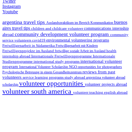
Twitter
Instagram
Youtube
argentina travel tips
buenos
Auslandspraktikum im Bereich Kommunikation
aires travel tips
children and childcare volunteer
communications internship
community development volunteer program
abroad
community
environmental volunteering programs
service volunteers
covid19
Freiwilligenarbeit in Südamerika
Freiwilligenarbeit mit Kindern
Freiwilligenprojekte im Ausland
health
freiwillige soziale Arbeit im Ausland
internship abroad
Internationale Freiwilligenprogramme
Internationale
international volunteer
Studienprogramme
international study programs
program
International Volunteer Scholarship
NGO
opportunities for photographers
reviews from past
Psychologische Betreuung in einem Gesundheitszentrum
volunteers
service learning programs
study abroad argentina
volunteer abroad
volunteer opportunities
volunteer projects abroad
scholarship
volunteer south america
volunteer teaching english abroad