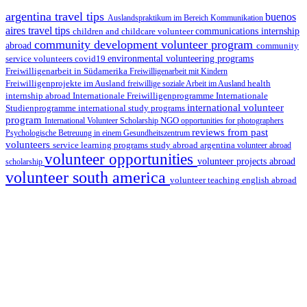
argentina travel tips
buenos
Auslandspraktikum im Bereich Kommunikation
aires travel tips
children and childcare volunteer
communications internship
community development volunteer program
abroad
community
environmental volunteering programs
service volunteers
covid19
Freiwilligenarbeit in Südamerika
Freiwilligenarbeit mit Kindern
Freiwilligenprojekte im Ausland
health
freiwillige soziale Arbeit im Ausland
internship abroad
Internationale Freiwilligenprogramme
Internationale
international volunteer
Studienprogramme
international study programs
program
International Volunteer Scholarship
NGO
opportunities for photographers
reviews from past
Psychologische Betreuung in einem Gesundheitszentrum
volunteers
service learning programs
study abroad argentina
volunteer abroad
volunteer opportunities
volunteer projects abroad
scholarship
volunteer south america
volunteer teaching english abroad