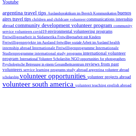
Youtube
argentina travel tips
buenos
Auslandspraktikum im Bereich Kommunikation
aires travel tips
children and childcare volunteer
communications internship
community development volunteer program
abroad
community
environmental volunteering programs
service volunteers
covid19
Freiwilligenarbeit in Südamerika
Freiwilligenarbeit mit Kindern
Freiwilligenprojekte im Ausland
health
freiwillige soziale Arbeit im Ausland
internship abroad
Internationale Freiwilligenprogramme
Internationale
international volunteer
Studienprogramme
international study programs
program
International Volunteer Scholarship
NGO
opportunities for photographers
reviews from past
Psychologische Betreuung in einem Gesundheitszentrum
volunteers
service learning programs
study abroad argentina
volunteer abroad
volunteer opportunities
volunteer projects abroad
scholarship
volunteer south america
volunteer teaching english abroad