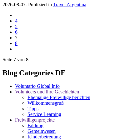
2026-08-07. Publiziert in
Travel Argentina
4
5
6
7
8
Seite 7 von 8
Blog Categories DE
Voluntario Global Info
Volunteers und ihre Geschichten
Ehemalige Freiwillige berichten
Willkommensgruß
Tipps
Service Learning
Freiwilligenprojekte
Bildung
Gemeinwesen
Kinderbetreuung