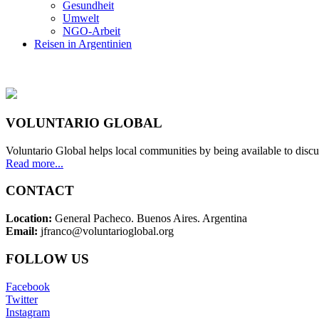
Gesundheit
Umwelt
NGO-Arbeit
Reisen in Argentinien
VOLUNTARIO GLOBAL
Voluntario Global helps local communities by being available to discu
Read more...
CONTACT
Location:
General Pacheco. Buenos Aires. Argentina
Email:
jfranco@voluntarioglobal.org
FOLLOW US
Facebook
Twitter
Instagram