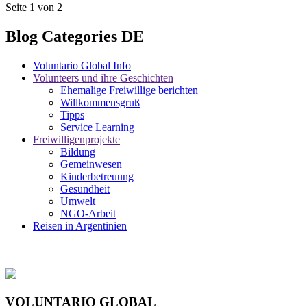
Seite 1 von 2
Blog Categories DE
Voluntario Global Info
Volunteers und ihre Geschichten
Ehemalige Freiwillige berichten
Willkommensgruß
Tipps
Service Learning
Freiwilligenprojekte
Bildung
Gemeinwesen
Kinderbetreuung
Gesundheit
Umwelt
NGO-Arbeit
Reisen in Argentinien
VOLUNTARIO GLOBAL