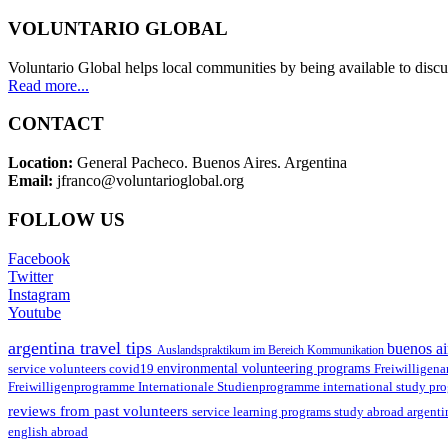
VOLUNTARIO GLOBAL
Voluntario Global helps local communities by being available to discu
Read more...
CONTACT
Location:
General Pacheco. Buenos Aires. Argentina
Email:
jfranco@voluntarioglobal.org
FOLLOW US
Facebook
Twitter
Instagram
Youtube
argentina travel tips
buenos ai
Auslandspraktikum im Bereich Kommunikation
environmental volunteering programs
service volunteers
covid19
Freiwilligena
Freiwilligenprogramme
Internationale Studienprogramme
international study pr
reviews from past volunteers
service learning programs
study abroad argent
english abroad