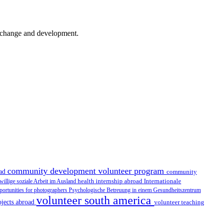
er change and development.
community development volunteer program
oad
community
health internship abroad
Internationale
iwillige soziale Arbeit im Ausland
portunities for photographers
Psychologische Betreuung in einem Gesundheitszentrum
volunteer south america
ojects abroad
volunteer teaching