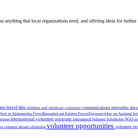
ss anything that local organizations need, and offering ideas for furth
res travel tips
children and childcare volunteer
communications internship abr
Freiwilligenprojekte im Ausland
rbeit in Südamerika
Freiwilligenarbeit mit Kindern
fre
international volunteer program
ograms
International Volunteer Scholarship
NGO
op
volunteer opportunities
volunteer pr
ina
volunteer abroad scholarship