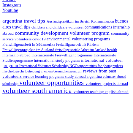
Instagram
Youtube
argentina travel tips
buenos
Auslandspraktikum im Bereich Kommunikation
aires travel tips
children and childcare volunteer
communications internship
community development volunteer program
abroad
community
environmental volunteering programs
service volunteers
covid19
Freiwilligenarbeit in Südamerika
Freiwilligenarbeit mit Kindern
Freiwilligenprojekte im Ausland
health
freiwillige soziale Arbeit im Ausland
internship abroad
Internationale Freiwilligenprogramme
Internationale
international volunteer
Studienprogramme
international study programs
program
International Volunteer Scholarship
NGO
opportunities for photographers
reviews from past
Psychologische Betreuung in einem Gesundheitszentrum
volunteers
service learning programs
study abroad argentina
volunteer abroad
volunteer opportunities
volunteer projects abroad
scholarship
volunteer south america
volunteer teaching english abroad