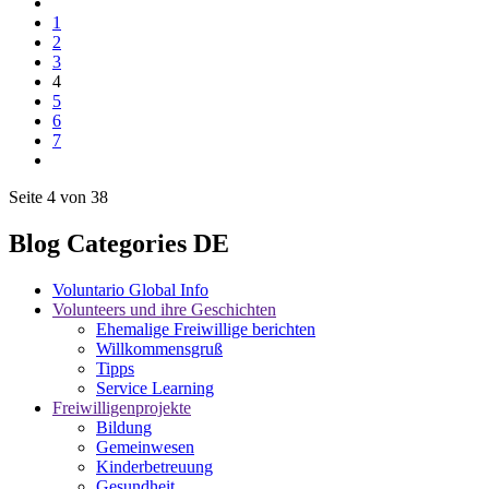
1
2
3
4
5
6
7
Seite 4 von 38
Blog Categories DE
Voluntario Global Info
Volunteers und ihre Geschichten
Ehemalige Freiwillige berichten
Willkommensgruß
Tipps
Service Learning
Freiwilligenprojekte
Bildung
Gemeinwesen
Kinderbetreuung
Gesundheit