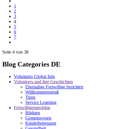
1
2
3
4
5
6
7
Seite 4 von 38
Blog Categories DE
Voluntario Global Info
Volunteers und ihre Geschichten
Ehemalige Freiwillige berichten
Willkommensgruß
Tipps
Service Learning
Freiwilligenprojekte
Bildung
Gemeinwesen
Kinderbetreuung
Gesundheit