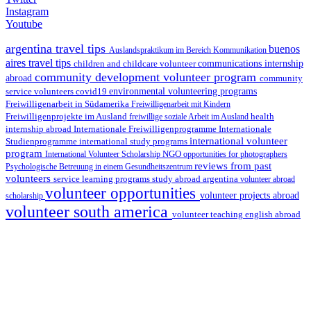
Instagram
Youtube
argentina travel tips
buenos
Auslandspraktikum im Bereich Kommunikation
aires travel tips
children and childcare volunteer
communications internship
community development volunteer program
abroad
community
environmental volunteering programs
service volunteers
covid19
Freiwilligenarbeit in Südamerika
Freiwilligenarbeit mit Kindern
Freiwilligenprojekte im Ausland
health
freiwillige soziale Arbeit im Ausland
internship abroad
Internationale Freiwilligenprogramme
Internationale
international volunteer
Studienprogramme
international study programs
program
International Volunteer Scholarship
NGO
opportunities for photographers
reviews from past
Psychologische Betreuung in einem Gesundheitszentrum
volunteers
service learning programs
study abroad argentina
volunteer abroad
volunteer opportunities
volunteer projects abroad
scholarship
volunteer south america
volunteer teaching english abroad