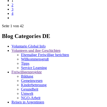
1
2
3
4
Seite 1 von 42
Blog Categories DE
Voluntario Global Info
Volunteers und ihre Geschichten
Ehemalige Freiwillige berichten
Willkommensgruß
Tipps
Service Learning
Freiwilligenprojekte
Bildung
Gemeinwesen
Kinderbetreuung
Gesundheit
Umwelt
NGO-Arbeit
Reisen in Argentinien