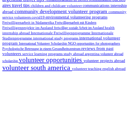
aires travel tips
children and childcare volunteer
communications internship
community development volunteer program
abroad
community
environmental volunteering programs
service volunteers
covid19
Freiwilligenarbeit in Südamerika
Freiwilligenarbeit mit Kindern
Freiwilligenprojekte im Ausland
health
freiwillige soziale Arbeit im Ausland
internship abroad
Internationale Freiwilligenprogramme
Internationale
international volunteer
Studienprogramme
international study programs
program
International Volunteer Scholarship
NGO
opportunities for photographers
reviews from past
Psychologische Betreuung in einem Gesundheitszentrum
volunteers
service learning programs
study abroad argentina
volunteer abroad
volunteer opportunities
volunteer projects abroad
scholarship
volunteer south america
volunteer teaching english abroad