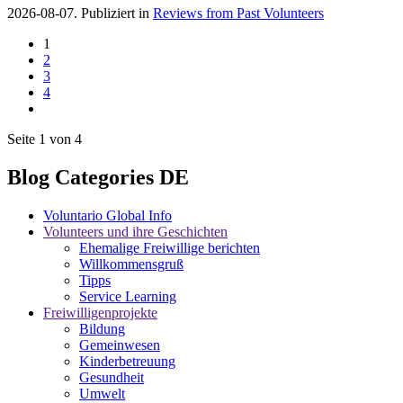
2026-08-07. Publiziert in
Reviews from Past Volunteers
1
2
3
4
Seite 1 von 4
Blog Categories DE
Voluntario Global Info
Volunteers und ihre Geschichten
Ehemalige Freiwillige berichten
Willkommensgruß
Tipps
Service Learning
Freiwilligenprojekte
Bildung
Gemeinwesen
Kinderbetreuung
Gesundheit
Umwelt