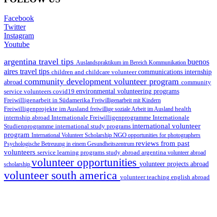
Facebook
Twitter
Instagram
Youtube
argentina travel tips
buenos
Auslandspraktikum im Bereich Kommunikation
aires travel tips
children and childcare volunteer
communications internship
community development volunteer program
abroad
community
environmental volunteering programs
service volunteers
covid19
Freiwilligenarbeit in Südamerika
Freiwilligenarbeit mit Kindern
Freiwilligenprojekte im Ausland
health
freiwillige soziale Arbeit im Ausland
internship abroad
Internationale Freiwilligenprogramme
Internationale
international volunteer
Studienprogramme
international study programs
program
International Volunteer Scholarship
NGO
opportunities for photographers
reviews from past
Psychologische Betreuung in einem Gesundheitszentrum
volunteers
service learning programs
study abroad argentina
volunteer abroad
volunteer opportunities
volunteer projects abroad
scholarship
volunteer south america
volunteer teaching english abroad