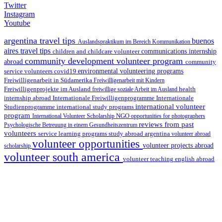
Twitter
Instagram
Youtube
argentina travel tips
buenos
Auslandspraktikum im Bereich Kommunikation
aires travel tips
children and childcare volunteer
communications internship
community development volunteer program
abroad
community
environmental volunteering programs
service volunteers
covid19
Freiwilligenarbeit in Südamerika
Freiwilligenarbeit mit Kindern
Freiwilligenprojekte im Ausland
health
freiwillige soziale Arbeit im Ausland
internship abroad
Internationale Freiwilligenprogramme
Internationale
international volunteer
Studienprogramme
international study programs
program
International Volunteer Scholarship
NGO
opportunities for photographers
reviews from past
Psychologische Betreuung in einem Gesundheitszentrum
volunteers
service learning programs
study abroad argentina
volunteer abroad
volunteer opportunities
volunteer projects abroad
scholarship
volunteer south america
volunteer teaching english abroad