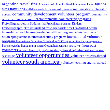
argentina travel tips
buenos
Auslandspraktikum im Bereich Kommunikation
aires travel tips
children and childcare volunteer
communications internship
community development volunteer program
abroad
community
environmental volunteering programs
service volunteers
covid19
Freiwilligenarbeit in Südamerika
Freiwilligenarbeit mit Kindern
Freiwilligenprojekte im Ausland
health
freiwillige soziale Arbeit im Ausland
internship abroad
Internationale Freiwilligenprogramme
Internationale
international volunteer
Studienprogramme
international study programs
program
International Volunteer Scholarship
NGO
opportunities for photographers
reviews from past
Psychologische Betreuung in einem Gesundheitszentrum
volunteers
service learning programs
study abroad argentina
volunteer abroad
volunteer opportunities
volunteer projects abroad
scholarship
volunteer south america
volunteer teaching english abroad