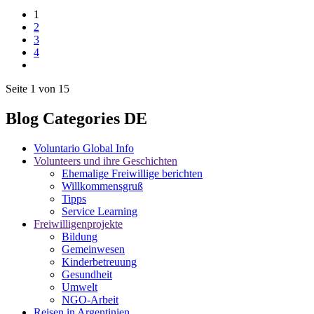
1
2
3
4
Seite 1 von 15
Blog Categories DE
Voluntario Global Info
Volunteers und ihre Geschichten
Ehemalige Freiwillige berichten
Willkommensgruß
Tipps
Service Learning
Freiwilligenprojekte
Bildung
Gemeinwesen
Kinderbetreuung
Gesundheit
Umwelt
NGO-Arbeit
Reisen in Argentinien