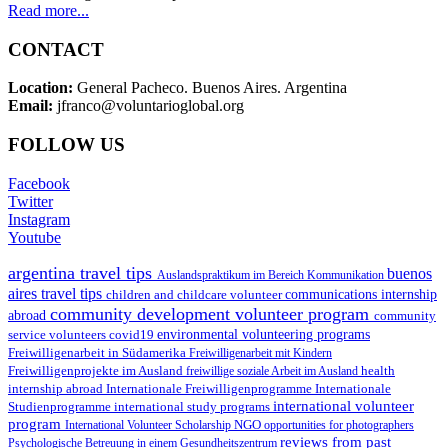
Read more...
CONTACT
Location:
General Pacheco. Buenos Aires. Argentina
Email:
jfranco@voluntarioglobal.org
FOLLOW US
Facebook
Twitter
Instagram
Youtube
argentina travel tips
buenos
Auslandspraktikum im Bereich Kommunikation
aires travel tips
children and childcare volunteer
communications internship
community development volunteer program
abroad
community
environmental volunteering programs
service volunteers
covid19
Freiwilligenarbeit in Südamerika
Freiwilligenarbeit mit Kindern
Freiwilligenprojekte im Ausland
health
freiwillige soziale Arbeit im Ausland
internship abroad
Internationale Freiwilligenprogramme
Internationale
international volunteer
Studienprogramme
international study programs
program
International Volunteer Scholarship
NGO
opportunities for photographers
reviews from past
Psychologische Betreuung in einem Gesundheitszentrum