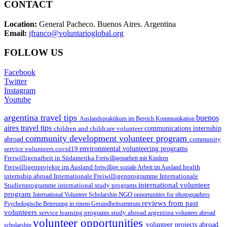
CONTACT
Location:
General Pacheco. Buenos Aires. Argentina
Email:
jfranco@voluntarioglobal.org
FOLLOW US
Facebook
Twitter
Instagram
Youtube
argentina travel tips
buenos
Auslandspraktikum im Bereich Kommunikation
aires travel tips
children and childcare volunteer
communications internship
community development volunteer program
abroad
community
environmental volunteering programs
service volunteers
covid19
Freiwilligenarbeit in Südamerika
Freiwilligenarbeit mit Kindern
Freiwilligenprojekte im Ausland
health
freiwillige soziale Arbeit im Ausland
internship abroad
Internationale Freiwilligenprogramme
Internationale
international volunteer
Studienprogramme
international study programs
program
International Volunteer Scholarship
NGO
opportunities for photographers
reviews from past
Psychologische Betreuung in einem Gesundheitszentrum
volunteers
service learning programs
study abroad argentina
volunteer abroad
volunteer opportunities
volunteer projects abroad
scholarship