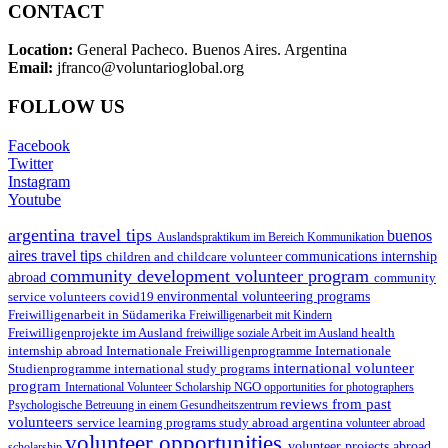
CONTACT
Location:
General Pacheco. Buenos Aires. Argentina
Email:
jfranco@voluntarioglobal.org
FOLLOW US
Facebook
Twitter
Instagram
Youtube
argentina travel tips
buenos
Auslandspraktikum im Bereich Kommunikation
aires travel tips
children and childcare volunteer
communications internship
community development volunteer program
abroad
community
environmental volunteering programs
service volunteers
covid19
Freiwilligenarbeit in Südamerika
Freiwilligenarbeit mit Kindern
Freiwilligenprojekte im Ausland
health
freiwillige soziale Arbeit im Ausland
internship abroad
Internationale Freiwilligenprogramme
Internationale
international volunteer
Studienprogramme
international study programs
program
International Volunteer Scholarship
NGO
opportunities for photographers
reviews from past
Psychologische Betreuung in einem Gesundheitszentrum
volunteers
service learning programs
study abroad argentina
volunteer abroad
volunteer opportunities
volunteer projects abroad
scholarship