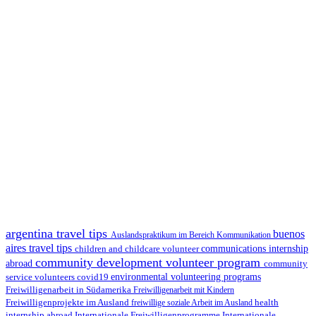
argentina travel tips
buenos
Auslandspraktikum im Bereich Kommunikation
aires travel tips
children and childcare volunteer
communications internship
community development volunteer program
abroad
community
environmental volunteering programs
service volunteers
covid19
Freiwilligenarbeit in Südamerika
Freiwilligenarbeit mit Kindern
Freiwilligenprojekte im Ausland
health
freiwillige soziale Arbeit im Ausland
internship abroad
Internationale Freiwilligenprogramme
Internationale