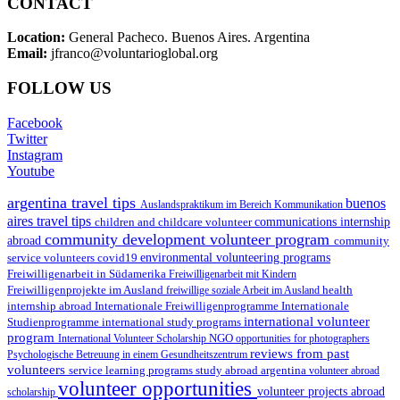
CONTACT
Location:
General Pacheco. Buenos Aires. Argentina
Email:
jfranco@voluntarioglobal.org
FOLLOW US
Facebook
Twitter
Instagram
Youtube
argentina travel tips
buenos
Auslandspraktikum im Bereich Kommunikation
aires travel tips
children and childcare volunteer
communications internship
community development volunteer program
abroad
community
environmental volunteering programs
service volunteers
covid19
Freiwilligenarbeit in Südamerika
Freiwilligenarbeit mit Kindern
Freiwilligenprojekte im Ausland
health
freiwillige soziale Arbeit im Ausland
internship abroad
Internationale Freiwilligenprogramme
Internationale
international volunteer
Studienprogramme
international study programs
program
International Volunteer Scholarship
NGO
opportunities for photographers
reviews from past
Psychologische Betreuung in einem Gesundheitszentrum
volunteers
service learning programs
study abroad argentina
volunteer abroad
volunteer opportunities
volunteer projects abroad
scholarship