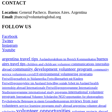
CONTACT
Location:
General Pacheco. Buenos Aires. Argentina
Email:
jfranco@voluntarioglobal.org
FOLLOW US
Facebook
Twitter
Instagram
Youtube
argentina travel tips
buenos
Auslandspraktikum im Bereich Kommunikation
aires travel tips
children and childcare volunteer
communications internship
community development volunteer program
abroad
community
environmental volunteering programs
service volunteers
covid19
Freiwilligenarbeit in Südamerika
Freiwilligenarbeit mit Kindern
Freiwilligenprojekte im Ausland
health
freiwillige soziale Arbeit im Ausland
internship abroad
Internationale Freiwilligenprogramme
Internationale
international volunteer
Studienprogramme
international study programs
program
International Volunteer Scholarship
NGO
opportunities for photographers
reviews from past
Psychologische Betreuung in einem Gesundheitszentrum
volunteers
service learning programs
study abroad argentina
volunteer abroad
volunteer opportunities
volunteer projects abroad
scholarship