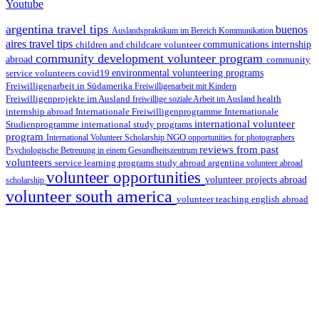
Youtube
argentina travel tips
buenos
Auslandspraktikum im Bereich Kommunikation
aires travel tips
children and childcare volunteer
communications internship
community development volunteer program
abroad
community
environmental volunteering programs
service volunteers
covid19
Freiwilligenarbeit in Südamerika
Freiwilligenarbeit mit Kindern
Freiwilligenprojekte im Ausland
health
freiwillige soziale Arbeit im Ausland
internship abroad
Internationale Freiwilligenprogramme
Internationale
international volunteer
Studienprogramme
international study programs
program
International Volunteer Scholarship
NGO
opportunities for photographers
reviews from past
Psychologische Betreuung in einem Gesundheitszentrum
volunteers
service learning programs
study abroad argentina
volunteer abroad
volunteer opportunities
volunteer projects abroad
scholarship
volunteer south america
volunteer teaching english abroad