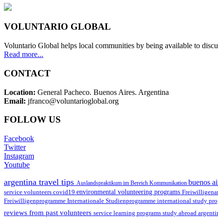
VOLUNTARIO GLOBAL
Voluntario Global helps local communities by being available to discu
Read more...
CONTACT
Location:
General Pacheco. Buenos Aires. Argentina
Email:
jfranco@voluntarioglobal.org
FOLLOW US
Facebook
Twitter
Instagram
Youtube
argentina travel tips
buenos ai
Auslandspraktikum im Bereich Kommunikation
environmental volunteering programs
service volunteers
covid19
Freiwilligena
Freiwilligenprogramme
Internationale Studienprogramme
international study pr
reviews from past volunteers
service learning programs
study abroad argent