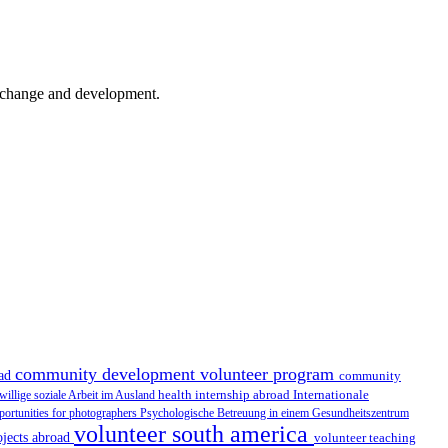
er change and development.
community development volunteer program
oad
community
health internship abroad
Internationale
iwillige soziale Arbeit im Ausland
portunities for photographers
Psychologische Betreuung in einem Gesundheitszentrum
volunteer south america
ojects abroad
volunteer teaching