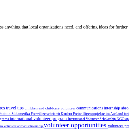
ss anything that local organizations need, and offering ideas for furth
res travel tips
children and childcare volunteer
communications internship abr
Freiwilligenprojekte im Ausland
rbeit in Südamerika
Freiwilligenarbeit mit Kindern
fre
international volunteer program
ograms
International Volunteer Scholarship
NGO
op
volunteer opportunities
volunteer pr
ina
volunteer abroad scholarship