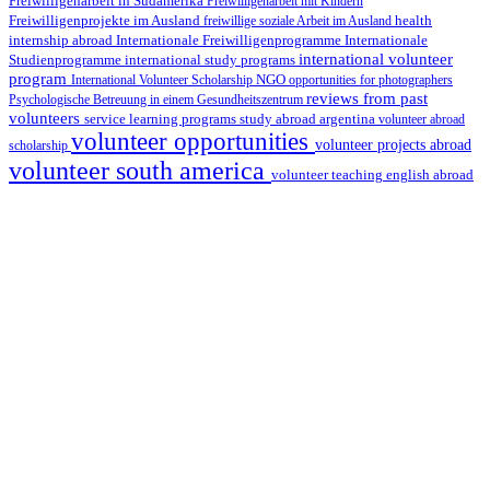
Freiwilligenarbeit in Südamerika
Freiwilligenarbeit mit Kindern
Freiwilligenprojekte im Ausland
health
freiwillige soziale Arbeit im Ausland
internship abroad
Internationale Freiwilligenprogramme
Internationale
international volunteer
Studienprogramme
international study programs
program
International Volunteer Scholarship
NGO
opportunities for photographers
reviews from past
Psychologische Betreuung in einem Gesundheitszentrum
volunteers
service learning programs
study abroad argentina
volunteer abroad
volunteer opportunities
volunteer projects abroad
scholarship
volunteer south america
volunteer teaching english abroad