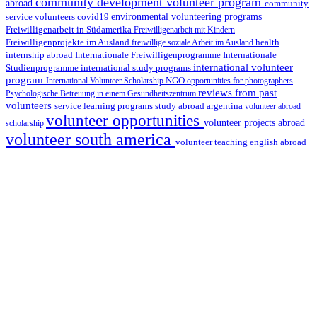
community development volunteer program
abroad
community
environmental volunteering programs
service volunteers
covid19
Freiwilligenarbeit in Südamerika
Freiwilligenarbeit mit Kindern
Freiwilligenprojekte im Ausland
health
freiwillige soziale Arbeit im Ausland
internship abroad
Internationale Freiwilligenprogramme
Internationale
international volunteer
Studienprogramme
international study programs
program
International Volunteer Scholarship
NGO
opportunities for photographers
reviews from past
Psychologische Betreuung in einem Gesundheitszentrum
volunteers
service learning programs
study abroad argentina
volunteer abroad
volunteer opportunities
volunteer projects abroad
scholarship
volunteer south america
volunteer teaching english abroad