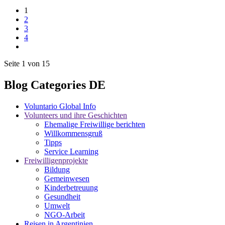
1
2
3
4
Seite 1 von 15
Blog Categories DE
Voluntario Global Info
Volunteers und ihre Geschichten
Ehemalige Freiwillige berichten
Willkommensgruß
Tipps
Service Learning
Freiwilligenprojekte
Bildung
Gemeinwesen
Kinderbetreuung
Gesundheit
Umwelt
NGO-Arbeit
Reisen in Argentinien