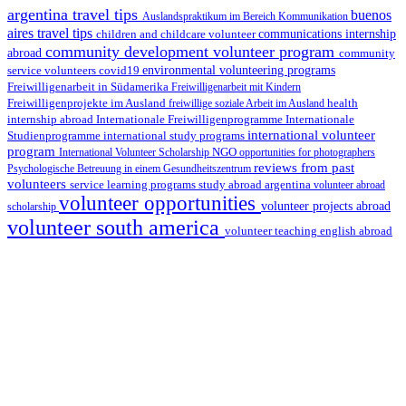
argentina travel tips
buenos
Auslandspraktikum im Bereich Kommunikation
aires travel tips
children and childcare volunteer
communications internship
community development volunteer program
abroad
community
environmental volunteering programs
service volunteers
covid19
Freiwilligenarbeit in Südamerika
Freiwilligenarbeit mit Kindern
Freiwilligenprojekte im Ausland
health
freiwillige soziale Arbeit im Ausland
internship abroad
Internationale Freiwilligenprogramme
Internationale
international volunteer
Studienprogramme
international study programs
program
International Volunteer Scholarship
NGO
opportunities for photographers
reviews from past
Psychologische Betreuung in einem Gesundheitszentrum
volunteers
service learning programs
study abroad argentina
volunteer abroad
volunteer opportunities
volunteer projects abroad
scholarship
volunteer south america
volunteer teaching english abroad