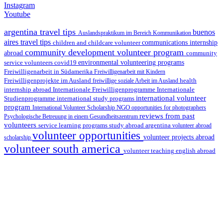
Instagram
Youtube
argentina travel tips
buenos
Auslandspraktikum im Bereich Kommunikation
aires travel tips
children and childcare volunteer
communications internship
community development volunteer program
abroad
community
environmental volunteering programs
service volunteers
covid19
Freiwilligenarbeit in Südamerika
Freiwilligenarbeit mit Kindern
Freiwilligenprojekte im Ausland
health
freiwillige soziale Arbeit im Ausland
internship abroad
Internationale Freiwilligenprogramme
Internationale
international volunteer
Studienprogramme
international study programs
program
International Volunteer Scholarship
NGO
opportunities for photographers
reviews from past
Psychologische Betreuung in einem Gesundheitszentrum
volunteers
service learning programs
study abroad argentina
volunteer abroad
volunteer opportunities
volunteer projects abroad
scholarship
volunteer south america
volunteer teaching english abroad