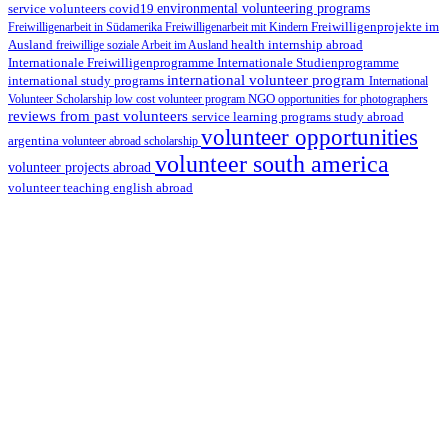
environmental volunteering programs
service volunteers
covid19
Freiwilligenarbeit in Südamerika
Freiwilligenarbeit mit Kindern
Freiwilligenprojekte im
health internship abroad
Ausland
freiwillige soziale Arbeit im Ausland
Internationale Studienprogramme
Internationale Freiwilligenprogramme
international volunteer program
international study programs
International
Volunteer Scholarship
low cost volunteer program
NGO
opportunities for photographers
reviews from past volunteers
service learning programs
study abroad
volunteer opportunities
argentina
volunteer abroad scholarship
volunteer south america
volunteer projects abroad
volunteer teaching english abroad