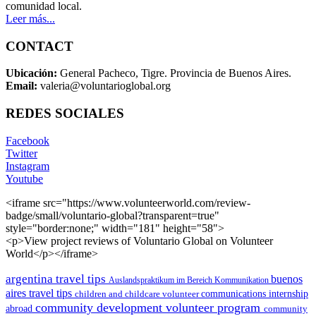
comunidad local.
Leer más...
CONTACT
Ubicación:
General Pacheco, Tigre. Provincia de Buenos Aires.
Email:
valeria@voluntarioglobal.org
REDES SOCIALES
Facebook
Twitter
Instagram
Youtube
<iframe src="https://www.volunteerworld.com/review-
badge/small/voluntario-global?transparent=true"
style="border:none;" width="181" height="58">
<p>View project reviews of Voluntario Global on Volunteer
World</p></iframe>
argentina travel tips
buenos
Auslandspraktikum im Bereich Kommunikation
aires travel tips
children and childcare volunteer
communications internship
community development volunteer program
abroad
community