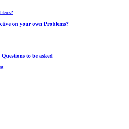
ctive on your own Problems?
 Questions to be asked
nt