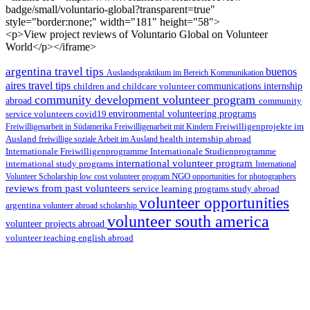
badge/small/voluntario-global?transparent=true"
style="border:none;" width="181" height="58">
<p>View project reviews of Voluntario Global on Volunteer
World</p></iframe>
argentina travel tips
buenos
Auslandspraktikum im Bereich Kommunikation
aires travel tips
children and childcare volunteer
communications internship
community development volunteer program
abroad
community
environmental volunteering programs
service volunteers
covid19
Freiwilligenarbeit in Südamerika
Freiwilligenarbeit mit Kindern
Freiwilligenprojekte im
health internship abroad
Ausland
freiwillige soziale Arbeit im Ausland
Internationale Studienprogramme
Internationale Freiwilligenprogramme
international volunteer program
international study programs
International
Volunteer Scholarship
low cost volunteer program
NGO
opportunities for photographers
reviews from past volunteers
service learning programs
study abroad
volunteer opportunities
argentina
volunteer abroad scholarship
volunteer south america
volunteer projects abroad
volunteer teaching english abroad