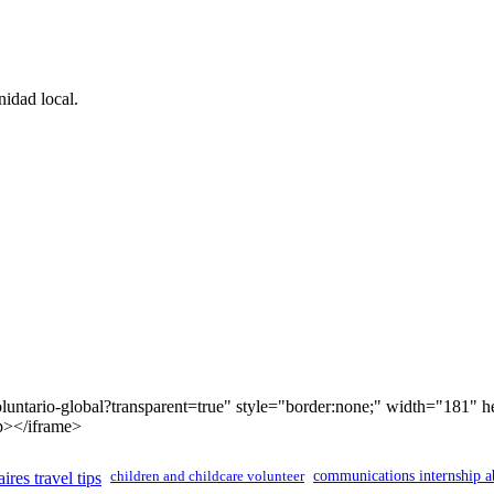
idad local.
luntario-global?transparent=true" style="border:none;" width="181" 
p></iframe>
ires travel tips
children and childcare volunteer
communications internship a