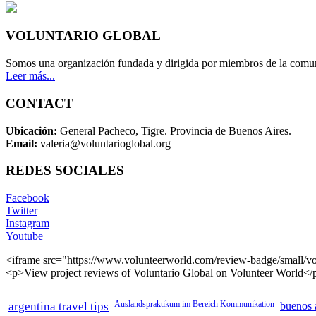
VOLUNTARIO GLOBAL
Somos una organización fundada y dirigida por miembros de la comun
Leer más...
CONTACT
Ubicación:
General Pacheco, Tigre. Provincia de Buenos Aires.
Email:
valeria@voluntarioglobal.org
REDES SOCIALES
Facebook
Twitter
Instagram
Youtube
<iframe src="https://www.volunteerworld.com/review-badge/small/vo
<p>View project reviews of Voluntario Global on Volunteer World</
argentina travel tips
Auslandspraktikum im Bereich Kommunikation
buenos a