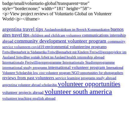
badge/small/voluntario-global?transparent=true"
style="border:none;" width="181" height="58">
<p>View project reviews of Voluntario Global on Volunteer
World</p></iframe>
argentina travel tips
buenos
Auslandspraktikum im Bereich Kommunikation
aires travel tips
children and childcare volunteer
communications internship
community development volunteer program
abroad
community
environmental volunteering programs
service volunteers
covid19
Freiwilligenarbeit in Südamerika
Freiwilligenarbeit mit Kindern
Freiwilligenprojekte im
health internship abroad
Ausland
freiwillige soziale Arbeit im Ausland
Internationale Studienprogramme
Internationale Freiwilligenprogramme
international volunteer program
international study programs
International
Volunteer Scholarship
low cost volunteer program
NGO
opportunities for photographers
reviews from past volunteers
service learning programs
study abroad
volunteer opportunities
argentina
volunteer abroad scholarship
volunteer south america
volunteer projects abroad
volunteer teaching english abroad