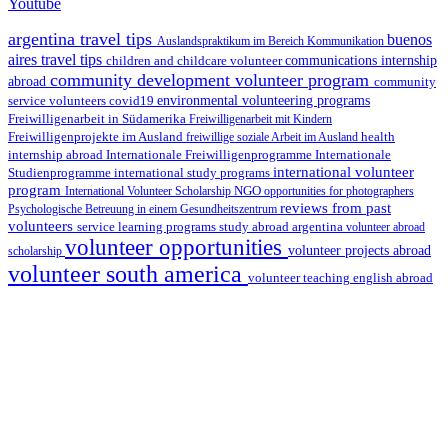
Youtube
argentina travel tips
buenos
Auslandspraktikum im Bereich Kommunikation
aires travel tips
children and childcare volunteer
communications internship
community development volunteer program
abroad
community
environmental volunteering programs
service volunteers
covid19
Freiwilligenarbeit in Südamerika
Freiwilligenarbeit mit Kindern
Freiwilligenprojekte im Ausland
health
freiwillige soziale Arbeit im Ausland
internship abroad
Internationale Freiwilligenprogramme
Internationale
international volunteer
Studienprogramme
international study programs
program
International Volunteer Scholarship
NGO
opportunities for photographers
reviews from past
Psychologische Betreuung in einem Gesundheitszentrum
volunteers
service learning programs
study abroad argentina
volunteer abroad
volunteer opportunities
volunteer projects abroad
scholarship
volunteer south america
volunteer teaching english abroad