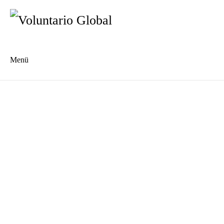
Menü
Es
En
Unsere Geschichte
Wer wir sind
Das Voluntario Global Netzwerk
Unser Team
Die Jugendkooperative "Dein Waschsalon"
Kommunale Gartenwerkstatt "Pacheco"