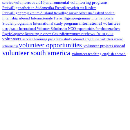
environmental volunteering programs
service volunteers
covid19
Freiwilligenarbeit in Südamerika
Freiwilligenarbeit mit Kindern
Freiwilligenprojekte im Ausland
health
freiwillige soziale Arbeit im Ausland
internship abroad
Internationale Freiwilligenprogramme
Internationale
international volunteer
Studienprogramme
international study programs
program
International Volunteer Scholarship
NGO
opportunities for photographers
reviews from past
Psychologische Betreuung in einem Gesundheitszentrum
volunteers
service learning programs
study abroad argentina
volunteer abroad
volunteer opportunities
volunteer projects abroad
scholarship
volunteer south america
volunteer teaching english abroad