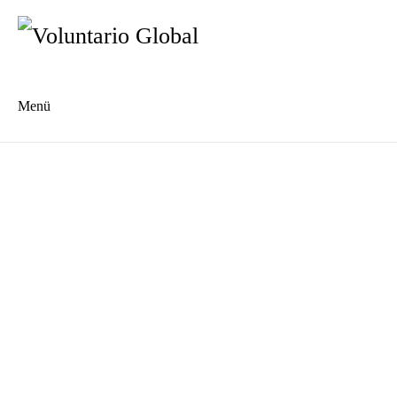
Menü
Es
En
Freiwilligenprojekte
Alle Projekte im Überblick
Bildung
Gemeinwesen
Kinderbetreuung
Gesundheit