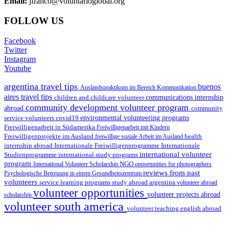
Email:
jfranco@voluntarioglobal.org
FOLLOW US
Facebook
Twitter
Instagram
Youtube
argentina travel tips
buenos
Auslandspraktikum im Bereich Kommunikation
aires travel tips
children and childcare volunteer
communications internship
community development volunteer program
abroad
community
environmental volunteering programs
service volunteers
covid19
Freiwilligenarbeit in Südamerika
Freiwilligenarbeit mit Kindern
Freiwilligenprojekte im Ausland
health
freiwillige soziale Arbeit im Ausland
internship abroad
Internationale Freiwilligenprogramme
Internationale
international volunteer
Studienprogramme
international study programs
program
International Volunteer Scholarship
NGO
opportunities for photographers
reviews from past
Psychologische Betreuung in einem Gesundheitszentrum
volunteers
service learning programs
study abroad argentina
volunteer abroad
volunteer opportunities
volunteer projects abroad
scholarship
volunteer south america
volunteer teaching english abroad