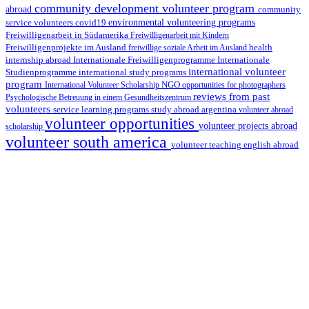
community development volunteer program
abroad
community
environmental volunteering programs
service volunteers
covid19
Freiwilligenarbeit in Südamerika
Freiwilligenarbeit mit Kindern
Freiwilligenprojekte im Ausland
health
freiwillige soziale Arbeit im Ausland
internship abroad
Internationale Freiwilligenprogramme
Internationale
international volunteer
Studienprogramme
international study programs
program
International Volunteer Scholarship
NGO
opportunities for photographers
reviews from past
Psychologische Betreuung in einem Gesundheitszentrum
volunteers
service learning programs
study abroad argentina
volunteer abroad
volunteer opportunities
volunteer projects abroad
scholarship
volunteer south america
volunteer teaching english abroad