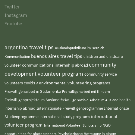
Twitter
Instagram
Youtube
argentina travel tips
Auslandspraktikum im Bereich
buenos aires travel tips
children and childcare
Kommunikation
community
volunteer
communications internship abroad
development volunteer program
community service
environmental volunteering programs
volunteers
covid19
Freiwilligenarbeit in Südamerika
Freiwilligenarbeit mit Kindern
Freiwilligenprojekte im Ausland
freiwillige soziale Arbeit im Ausland
health
Internationale Freiwilligenprogramme
internship abroad
Internationale
international
Studienprogramme
international study programs
volunteer program
NGO
International Volunteer Scholarship
opportunities for photographers
Psychologische Betreuung in einem