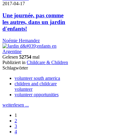
2017-04-17
Une journée, pas comme
les autres, dans un jardin
d'enfants!
Noémie Hernandez
Gelesen
52754
mal
Publiziert in
Childcare & Children
Schlagwörter
volunteer south america
children and childcare
volunteer
volunteer opportunities
weiterlesen ...
1
2
3
4