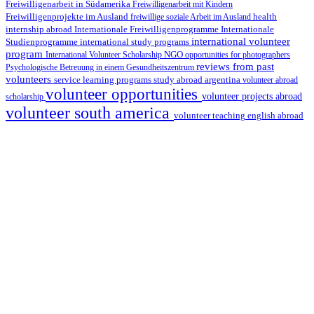
Freiwilligenarbeit in Südamerika
Freiwilligenarbeit mit Kindern
Freiwilligenprojekte im Ausland
health
freiwillige soziale Arbeit im Ausland
internship abroad
Internationale Freiwilligenprogramme
Internationale
international volunteer
Studienprogramme
international study programs
program
International Volunteer Scholarship
NGO
opportunities for photographers
reviews from past
Psychologische Betreuung in einem Gesundheitszentrum
volunteers
service learning programs
study abroad argentina
volunteer abroad
volunteer opportunities
volunteer projects abroad
scholarship
volunteer south america
volunteer teaching english abroad