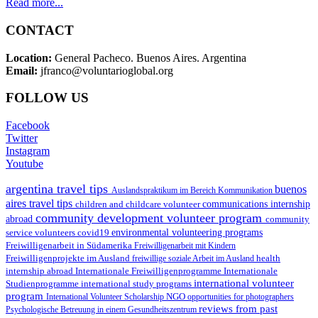
Read more...
CONTACT
Location:
General Pacheco. Buenos Aires. Argentina
Email:
jfranco@voluntarioglobal.org
FOLLOW US
Facebook
Twitter
Instagram
Youtube
argentina travel tips
buenos
Auslandspraktikum im Bereich Kommunikation
aires travel tips
children and childcare volunteer
communications internship
community development volunteer program
abroad
community
environmental volunteering programs
service volunteers
covid19
Freiwilligenarbeit in Südamerika
Freiwilligenarbeit mit Kindern
Freiwilligenprojekte im Ausland
health
freiwillige soziale Arbeit im Ausland
internship abroad
Internationale Freiwilligenprogramme
Internationale
international volunteer
Studienprogramme
international study programs
program
International Volunteer Scholarship
NGO
opportunities for photographers
reviews from past
Psychologische Betreuung in einem Gesundheitszentrum